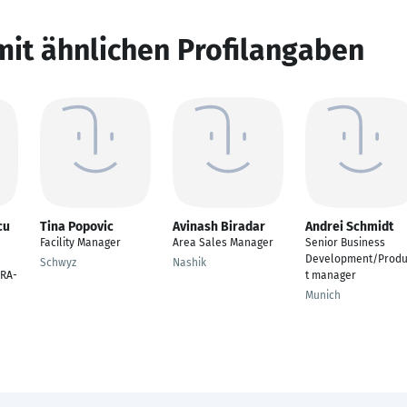
mit ähnlichen Profilangaben
cu
Tina Popovic
Avinash Biradar
Andrei Schmidt
Facility Manager
Area Sales Manager
Senior Business
Development/Prod
Schwyz
Nashik
RA-
t manager
Munich