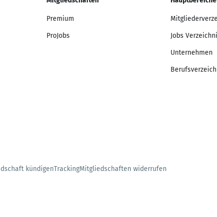
Mitgliedschaften
Hauptbereiche
Premium
Mitgliederverz
ProJobs
Jobs Verzeichn
Unternehmen
Berufsverzeich
edschaft kündigen
Tracking
Mitgliedschaften widerrufen