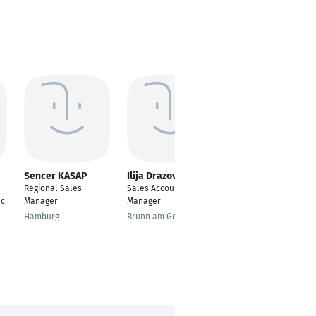
Sencer KASAP
Ilija Drazovic
Murat KARACA
Regional Sales
Sales Account
Key Account Manager
uc
Manager
Manager
Frankfurt am Main
Hamburg
Brunn am Gebirge