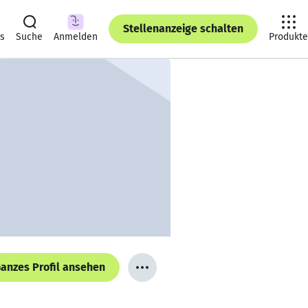
Stellenanzeige schalten
ts
Suche
Anmelden
Produkte
anzes Profil ansehen