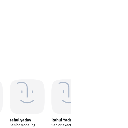
rahul yadav
Rahul Yadav
Rahul Yadav
Senior Modeling
Senior executive hr
Cyber Security