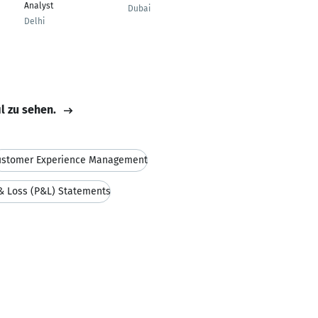
Analyst
Consultant
Dubai
Delhi
Frankfurt am Main
il zu sehen.
ustomer Experience Management
 & Loss (P&L) Statements