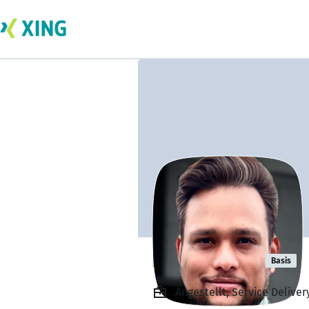
Rahul Yadav
Basis
Angestellt, Service Delive