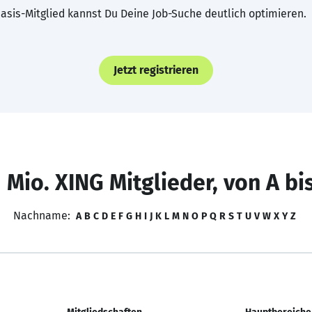
asis-Mitglied kannst Du Deine Job-Suche deutlich optimieren.
Jetzt registrieren
 Mio. XING Mitglieder, von A bi
Nachname:
A
B
C
D
E
F
G
H
I
J
K
L
M
N
O
P
Q
R
S
T
U
V
W
X
Y
Z