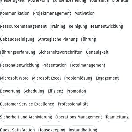
Vielseitigkeit
PowerPoint
Kundenbeziehung
Tourismus
Literatur
Kommunikation
Projektmanagement
Motivation
Ressourcenmanagement
Training
Reinigung
Teamentwicklung
Gebäudereinigung
Strategische Planung
Führung
Führungserfahrung
Sicherheitsvorschriften
Genauigkeit
Personalentwicklung
Präsentation
Hotelmanagement
Microsoft Word
Microsoft Excel
Problemlösung
Engagement
Bewertung
Scheduling
Effizienz
Promotion
Customer Service Excellence
Professionalität
Sicherheit und Archivierung
Operations Management
Teamleitung
Guest Satisfaction
Housekeeping
Instandhaltung