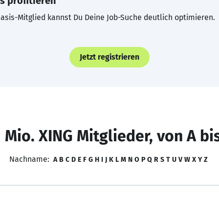
s profitieren
asis-Mitglied kannst Du Deine Job-Suche deutlich optimieren.
Jetzt registrieren
 Mio. XING Mitglieder, von A bi
Nachname:
A
B
C
D
E
F
G
H
I
J
K
L
M
N
O
P
Q
R
S
T
U
V
W
X
Y
Z