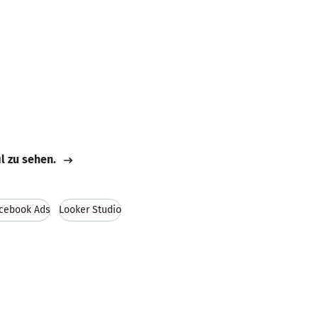
il zu sehen.
cebook Ads
Looker Studio