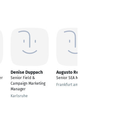
Denise Duppach
Augusto Rebagliati
Yannick Hansen
er
Senior Field &
Senior SEA Manager
Manager Display
Campaign Marketing
Advertising
Frankfurt am Main
Manager
Nur noch auf LinkedIn
Karlsruhe