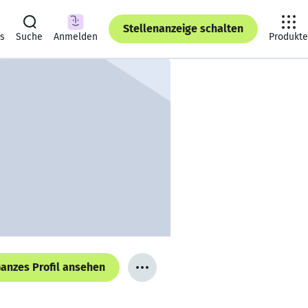
Stellenanzeige schalten
ts
Suche
Anmelden
Produkte
anzes Profil ansehen