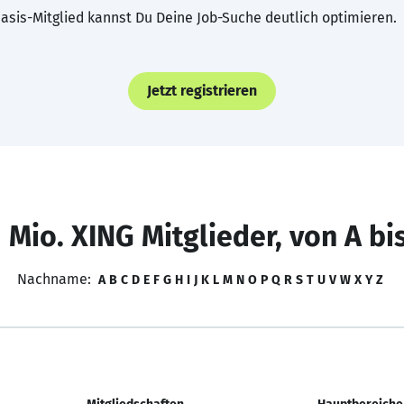
asis-Mitglied kannst Du Deine Job-Suche deutlich optimieren.
Jetzt registrieren
 Mio. XING Mitglieder, von A bi
Nachname:
A
B
C
D
E
F
G
H
I
J
K
L
M
N
O
P
Q
R
S
T
U
V
W
X
Y
Z