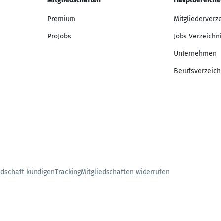
Mitgliedschaften
Hauptbereiche
Premium
Mitgliederverz
ProJobs
Jobs Verzeichn
Unternehmen
Berufsverzeich
edschaft kündigen
Tracking
Mitgliedschaften widerrufen