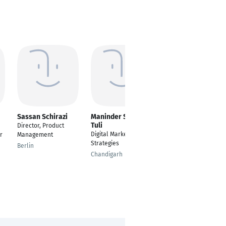
Sassan Schirazi
Maninder Singh
Abdessamad
Tuli
Achabak
Director, Product
Digital Marketing
Design & Marketing
r
Management
Strategies
(Digital & Web Dev.)
Berlin
Chandigarh
Dubai