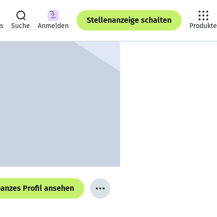
Stellenanzeige schalten
ts
Suche
Anmelden
Produkte
anzes Profil ansehen