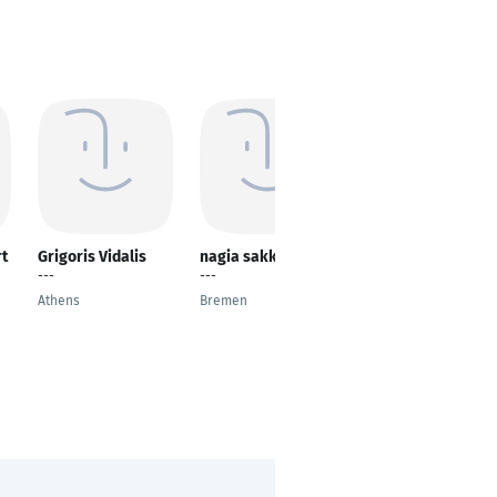
t
Grigoris Vidalis
nagia sakka
Kanthimathi
Subramaniam
---
---
---
Athens
Bremen
Stuttgart