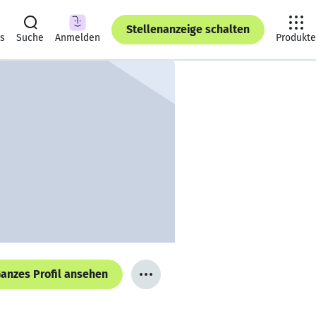
Stellenanzeige schalten
ts
Suche
Anmelden
Produkte
anzes Profil ansehen