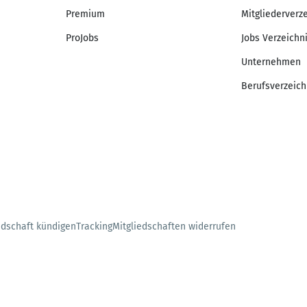
Premium
Mitgliederverz
ProJobs
Jobs Verzeichn
Unternehmen
Berufsverzeich
edschaft kündigen
Tracking
Mitgliedschaften widerrufen