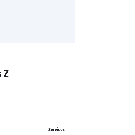
s Z
Services