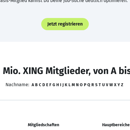
asis-Mitglied kannst Du Deine Job-Suche deutlich optimieren.
Jetzt registrieren
 Mio. XING Mitglieder, von A bi
Nachname:
A
B
C
D
E
F
G
H
I
J
K
L
M
N
O
P
Q
R
S
T
U
V
W
X
Y
Z
Mitgliedschaften
Hauptbereiche