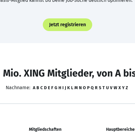
asis-Mitglied kannst Du Deine Job-Suche deutlich optimieren.
Jetzt registrieren
 Mio. XING Mitglieder, von A bi
Nachname:
A
B
C
D
E
F
G
H
I
J
K
L
M
N
O
P
Q
R
S
T
U
V
W
X
Y
Z
Mitgliedschaften
Hauptbereiche