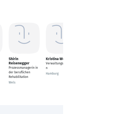
Shirin
Kristina Weißheim
Christine Frick
Reisenegger
Verwaltungsassistenti
Immobilienmaklerin
Prozessmanagerin in
n
Ritterhude
der beruflichen
Hamburg
Rehabilitation
Wels