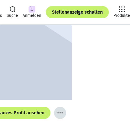
Stellenanzeige schalten
ts
Suche
Anmelden
Produkte
anzes Profil ansehen