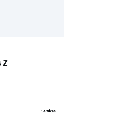
s Z
Services