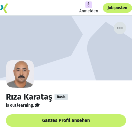
Job posten
Anmelden
Rıza Karataş
Basis
is out learning. 🎓
Ganzes Profil ansehen