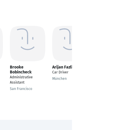
Brooke
Arijan Fazlija
Joseph Payappan
Bobincheck
Car Driver
Director Comercial
Administrative
München
Chennai
Assistant
San Francisco