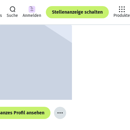
Stellenanzeige schalten
ts
Suche
Anmelden
Produkte
anzes Profil ansehen