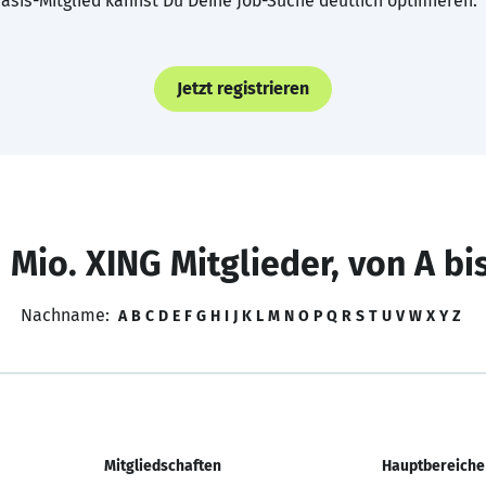
asis-Mitglied kannst Du Deine Job-Suche deutlich optimieren.
Jetzt registrieren
 Mio. XING Mitglieder, von A bi
Nachname:
A
B
C
D
E
F
G
H
I
J
K
L
M
N
O
P
Q
R
S
T
U
V
W
X
Y
Z
Mitgliedschaften
Hauptbereiche