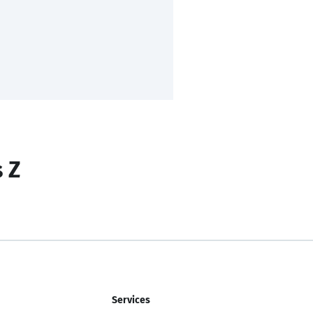
s Z
Services