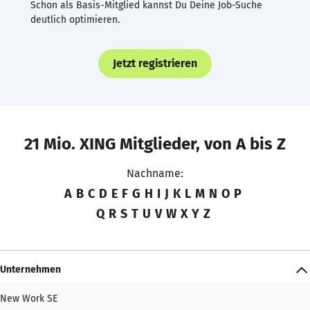
Schon als Basis-Mitglied kannst Du Deine Job-Suche
deutlich optimieren.
Jetzt registrieren
21 Mio. XING Mitglieder, von A bis Z
Nachname:
A
B
C
D
E
F
G
H
I
J
K
L
M
N
O
P
Q
R
S
T
U
V
W
X
Y
Z
Unternehmen
New Work SE