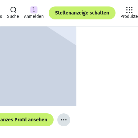
Stellenanzeige schalten
ts
Suche
Anmelden
Produkte
anzes Profil ansehen