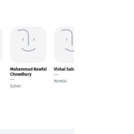
Mohammad Nawfal
Vishal Sahana
Oliver Cordes
Chowdhury
---
Senior Engieering
---
Manager - Electric
Mumbai
Drive Systems
Sylhet
Farmington Hills