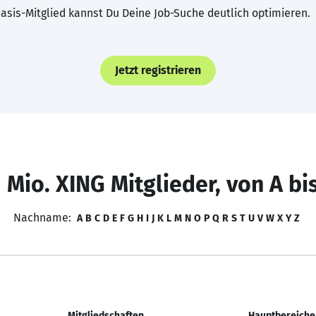
asis-Mitglied kannst Du Deine Job-Suche deutlich optimieren.
Jetzt registrieren
 Mio. XING Mitglieder, von A bi
Nachname:
A
B
C
D
E
F
G
H
I
J
K
L
M
N
O
P
Q
R
S
T
U
V
W
X
Y
Z
Mitgliedschaften
Hauptbereiche