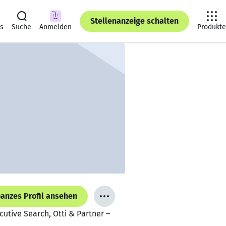
Stellenanzeige schalten
ts
Suche
Anmelden
Produkte
anzes Profil ansehen
utive Search, Otti & Partner –