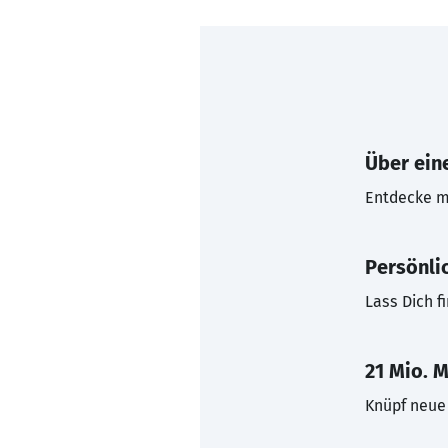
Über eine
Entdecke mi
Persönli
Lass Dich f
21 Mio. M
Knüpf neue 