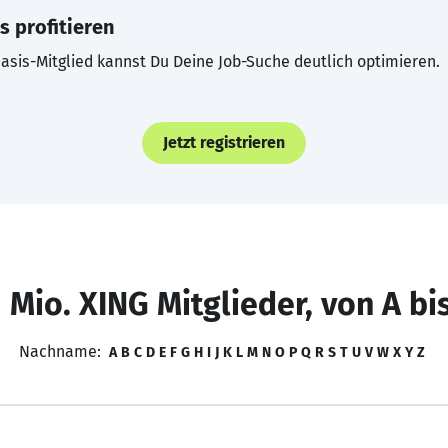
s profitieren
asis-Mitglied kannst Du Deine Job-Suche deutlich optimieren.
Jetzt registrieren
 Mio. XING Mitglieder, von A bi
Nachname:
A
B
C
D
E
F
G
H
I
J
K
L
M
N
O
P
Q
R
S
T
U
V
W
X
Y
Z