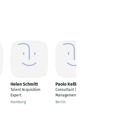
Helen Schmitt
Paolo Keßler
Mathias Rönisch
Talent Acquisition
Consultant | Interim
Geschäftsführer
Expert
Management
Berlin
Hamburg
Berlin