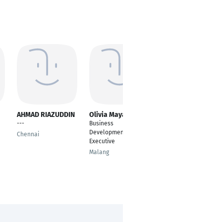
AHMAD RIAZUDDIN
Olivia Maya Renita
Mihai Radutiu
---
Business
Product Manager
Development
Motorhomes & Car
Chennai
Executive
Rental
Malang
Frankfurt am Main