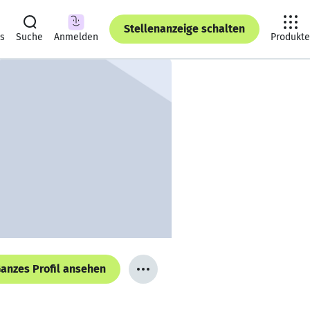
Stellenanzeige schalten
ts
Suche
Anmelden
Produkte
anzes Profil ansehen