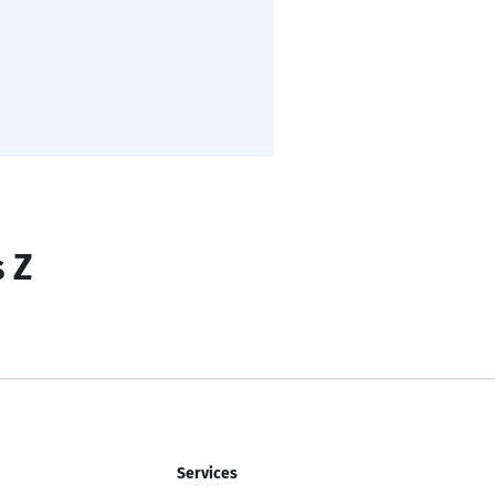
s Z
Services