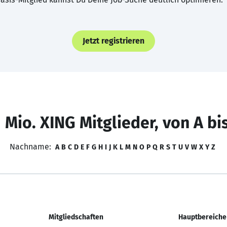
Jetzt registrieren
 Mio. XING Mitglieder, von A bi
Nachname:
A
B
C
D
E
F
G
H
I
J
K
L
M
N
O
P
Q
R
S
T
U
V
W
X
Y
Z
Mitgliedschaften
Hauptbereiche