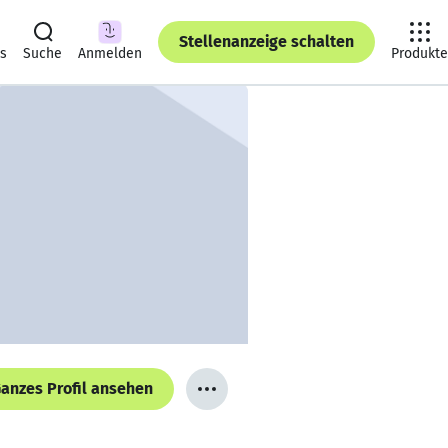
Stellenanzeige schalten
ts
Suche
Anmelden
Produkte
anzes Profil ansehen