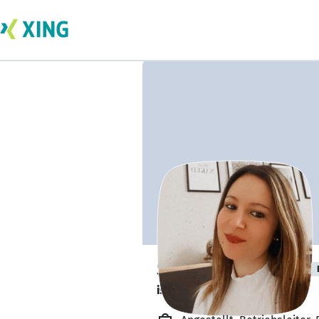
Sabrina Reineke
ist offen für Projekte. 🔎