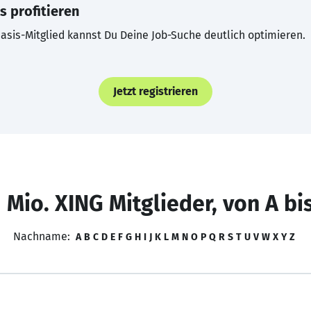
s profitieren
asis-Mitglied kannst Du Deine Job-Suche deutlich optimieren.
Jetzt registrieren
 Mio. XING Mitglieder, von A bi
Nachname:
A
B
C
D
E
F
G
H
I
J
K
L
M
N
O
P
Q
R
S
T
U
V
W
X
Y
Z