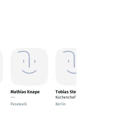
Mathias Knape
Tobias Stempin
Yessica Girgin
---
Küchenchef
---
Pasewalk
Berlin
Bornheim