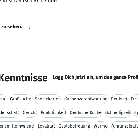
, Eurest Deutschland GmbH
e zu sehen.
Kenntnisse
Logg Dich jetzt ein, um das ganze Prof
mie
Großküche
Speisekarten
Küchenverantwortung
Deutsch
Ern
denschaft
Gericht
Pünktlichkeit
Deutsche Küche
Schnelligkeit
S
ensmittelhygiene
Loyalität
Gästebetreuung
Wärme
Führungskräf