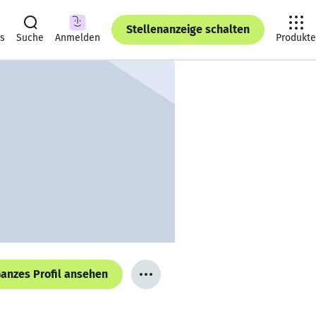
Stellenanzeige schalten
ts
Suche
Anmelden
Produkte
anzes Profil ansehen