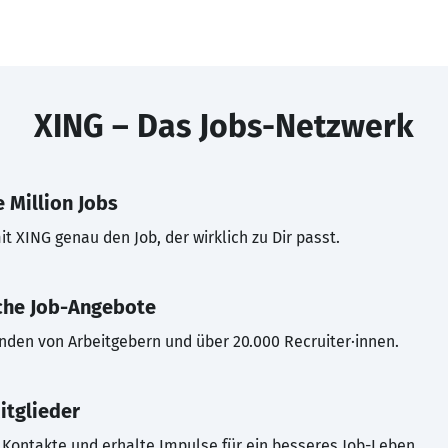
XING – Das Jobs-Netzwerk
 Million Jobs
t XING genau den Job, der wirklich zu Dir passt.
che Job-Angebote
inden von Arbeitgebern und über 20.000 Recruiter·innen.
itglieder
Kontakte und erhalte Impulse für ein besseres Job-Leben.