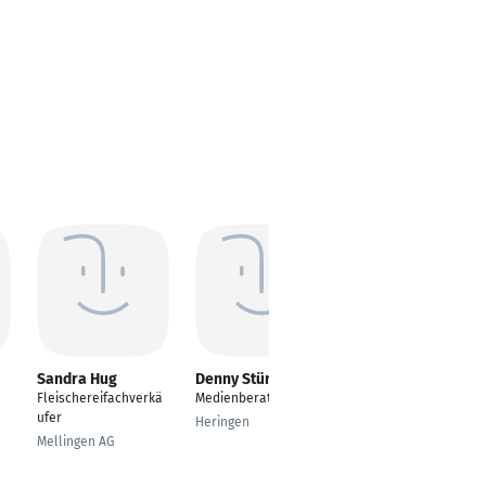
Sandra Hug
Denny Stürz
Peter Redlich
Fleischereifachverkä
Medienberater
Küchenchef
ufer
Heringen
Oberstdorf
Mellingen AG