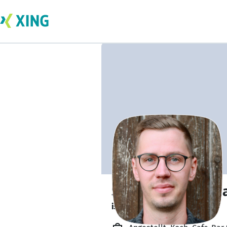
Sascha Weckenm
ist offen für Projekte. 🔎