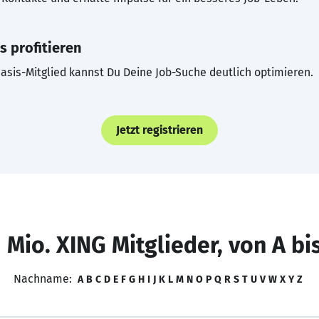
s profitieren
asis-Mitglied kannst Du Deine Job-Suche deutlich optimieren.
Jetzt registrieren
 Mio. XING Mitglieder, von A bi
Nachname:
A
B
C
D
E
F
G
H
I
J
K
L
M
N
O
P
Q
R
S
T
U
V
W
X
Y
Z