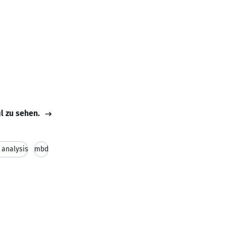
il zu sehen.
 analysis
mbd