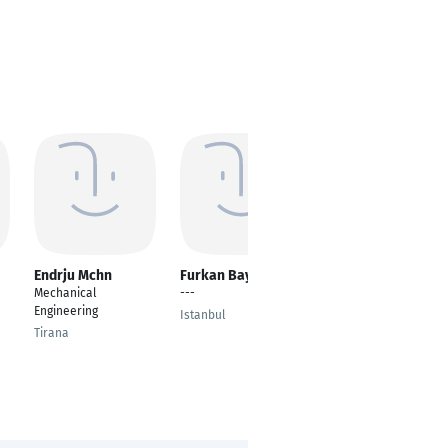
Endrju Mchn
Furkan Baykal
Vatsal Pattani
Mechanical
---
SR ENGINEER
Engineering
Istanbul
Vadodara
Tirana