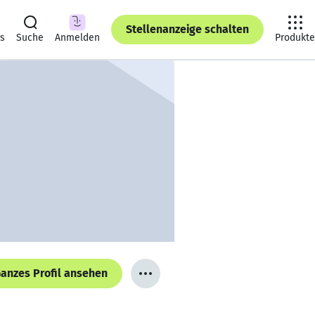
Stellenanzeige schalten
ts
Suche
Anmelden
Produkte
anzes Profil ansehen