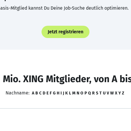
asis-Mitglied kannst Du Deine Job-Suche deutlich optimieren.
Jetzt registrieren
 Mio. XING Mitglieder, von A bi
Nachname:
A
B
C
D
E
F
G
H
I
J
K
L
M
N
O
P
Q
R
S
T
U
V
W
X
Y
Z