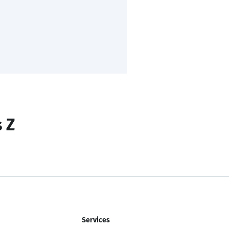
s Z
Services