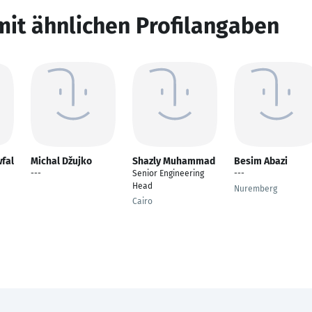
mit ähnlichen Profilangaben
fal
Michal Džujko
Shazly Muhammad
Besim Abazi
---
Senior Engineering
---
Head
Nuremberg
Cairo