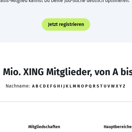
asis-Mitglied kannst Du Deine Job-Suche deutlich optimieren.
Jetzt registrieren
 Mio. XING Mitglieder, von A bi
Nachname:
A
B
C
D
E
F
G
H
I
J
K
L
M
N
O
P
Q
R
S
T
U
V
W
X
Y
Z
Mitgliedschaften
Hauptbereiche