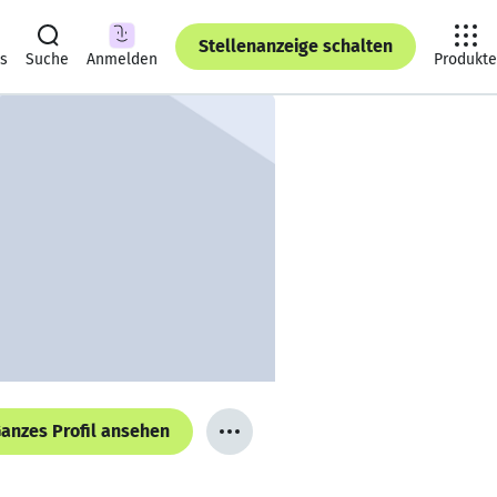
Stellenanzeige schalten
ts
Suche
Anmelden
Produkte
anzes Profil ansehen