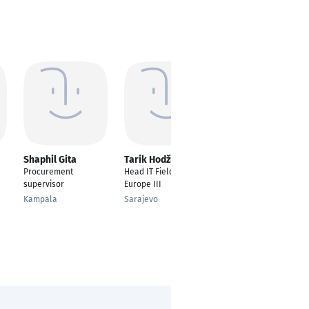
Shaphil Gita
Tarik Hodžić
Varteny Kemidjian
Procurement
Head IT Field Support
Experienced Senior
supervisor
Europe III
Wiesbaden
Kampala
Sarajevo