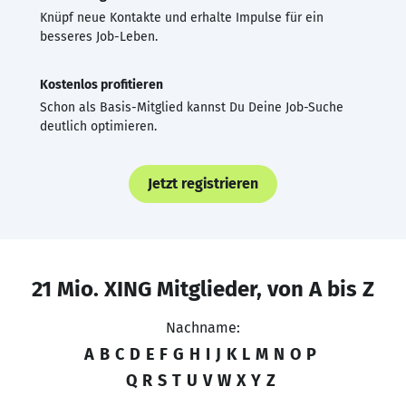
Knüpf neue Kontakte und erhalte Impulse für ein
besseres Job-Leben.
Kostenlos profitieren
Schon als Basis-Mitglied kannst Du Deine Job-Suche
deutlich optimieren.
Jetzt registrieren
21 Mio. XING Mitglieder, von A bis Z
Nachname:
A
B
C
D
E
F
G
H
I
J
K
L
M
N
O
P
Q
R
S
T
U
V
W
X
Y
Z