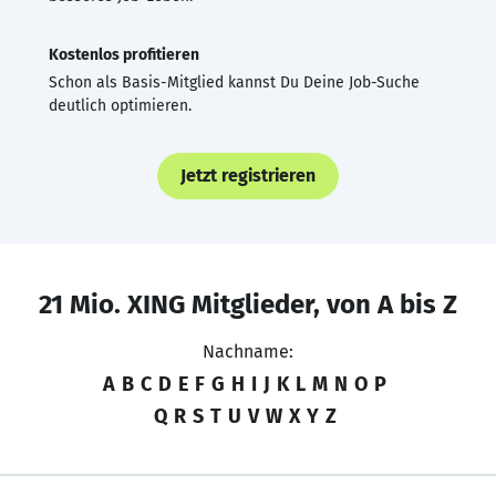
Kostenlos profitieren
Schon als Basis-Mitglied kannst Du Deine Job-Suche
deutlich optimieren.
Jetzt registrieren
21 Mio. XING Mitglieder, von A bis Z
Nachname:
A
B
C
D
E
F
G
H
I
J
K
L
M
N
O
P
Q
R
S
T
U
V
W
X
Y
Z