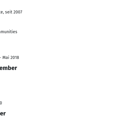
e, seit 2007
mmunities
- Mai 2018
Member
10
er