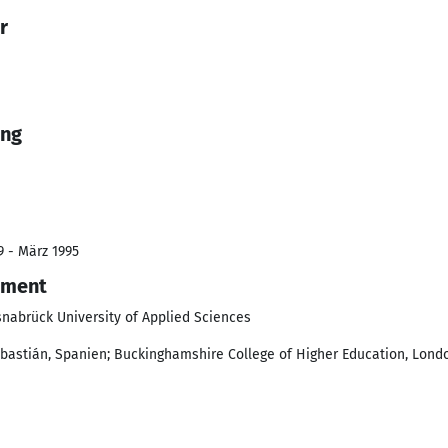
r
ing
9 - März 1995
ement
nabrück University of Applied Sciences
bastián, Spanien; Buckinghamshire College of Higher Education, Lond