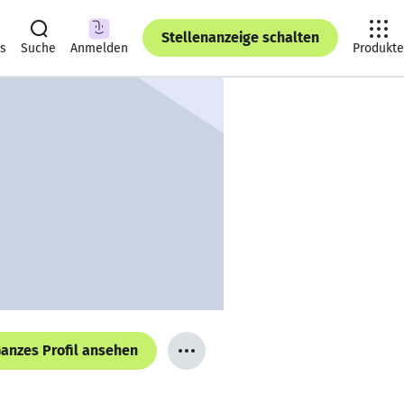
Stellenanzeige schalten
ts
Suche
Anmelden
Produkte
anzes Profil ansehen