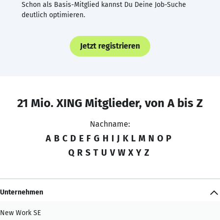
Schon als Basis-Mitglied kannst Du Deine Job-Suche
deutlich optimieren.
Jetzt registrieren
21 Mio. XING Mitglieder, von A bis Z
Nachname:
A
B
C
D
E
F
G
H
I
J
K
L
M
N
O
P
Q
R
S
T
U
V
W
X
Y
Z
Unternehmen
New Work SE