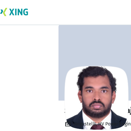
Sathiyaraj Nagara
Angestellt, HV Power Engine