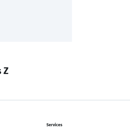
s Z
Services