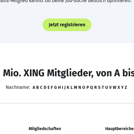
asis-Mitglied kannst Du Deine Job-Suche deutlich optimieren.
Jetzt registrieren
 Mio. XING Mitglieder, von A bi
Nachname:
A
B
C
D
E
F
G
H
I
J
K
L
M
N
O
P
Q
R
S
T
U
V
W
X
Y
Z
Mitgliedschaften
Hauptbereiche