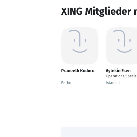
XING Mitglieder 
Praneeth Koduru
Aytekin Esen
---
Operations Special
Berlin
Istanbul