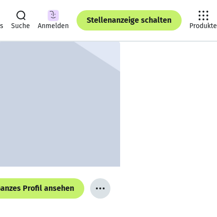
Stellenanzeige schalten
ts
Suche
Anmelden
Produkte
anzes Profil ansehen