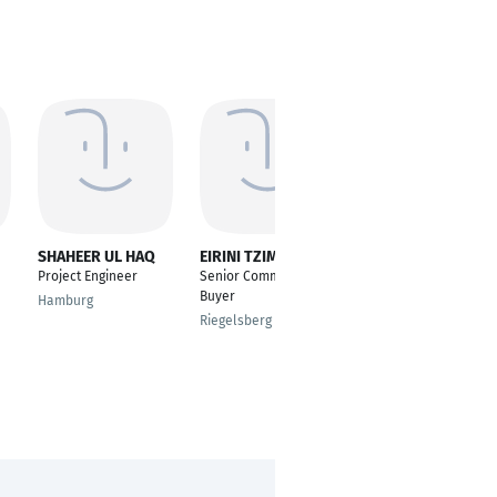
SHAHEER UL HAQ
EIRINI TZIMA
Rishabh gupta
Project Engineer
Senior Commodity
Human Resources
Buyer
Specialist
Hamburg
Riegelsberg
Berlin