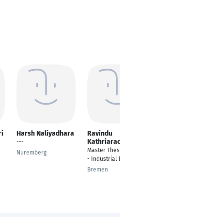
i
Harsh Naliyadhara
Ravindu
Anatoliy Huzynets
Kathriarachchie
---
Component Design
Master Thesis Stident
Engineer
Nuremberg
- Industrial Drives
Munich
Bremen