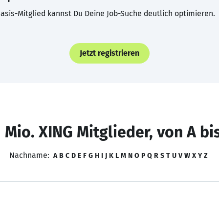
asis-Mitglied kannst Du Deine Job-Suche deutlich optimieren.
Jetzt registrieren
 Mio. XING Mitglieder, von A bi
Nachname:
A
B
C
D
E
F
G
H
I
J
K
L
M
N
O
P
Q
R
S
T
U
V
W
X
Y
Z