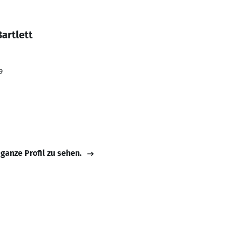
artlett
9
 ganze Profil zu sehen.