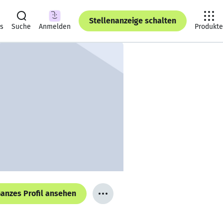
Stellenanzeige schalten
ts
Suche
Anmelden
Produkte
anzes Profil ansehen