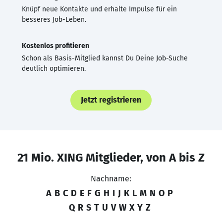
Knüpf neue Kontakte und erhalte Impulse für ein
besseres Job-Leben.
Kostenlos profitieren
Schon als Basis-Mitglied kannst Du Deine Job-Suche
deutlich optimieren.
Jetzt registrieren
21 Mio. XING Mitglieder, von A bis Z
Nachname:
A
B
C
D
E
F
G
H
I
J
K
L
M
N
O
P
Q
R
S
T
U
V
W
X
Y
Z