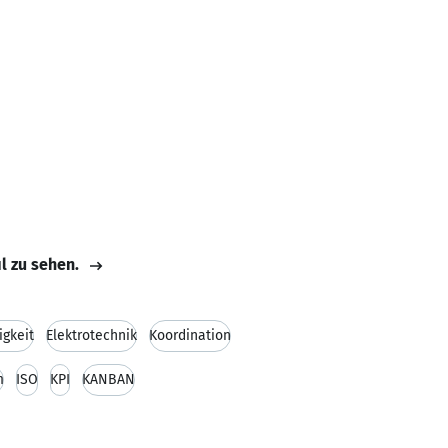
il zu sehen.
gkeit
Elektrotechnik
Koordination
m
ISO
KPI
KANBAN