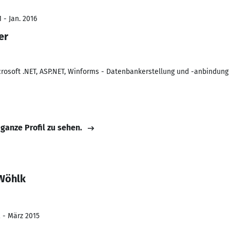
 - Jan. 2016
er
rosoft .NET, ASP.NET, Winforms - Datenbankerstellung und -anbindung
 ganze Profil zu sehen.
 Wöhlk
2 - März 2015