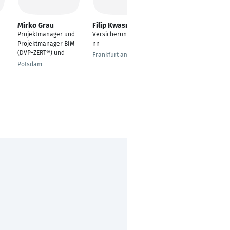
Mirko Grau
Filip Kwasny
Christian Preßler
Projektmanager und
Versicherungskaufma
Senior
Projektmanager BIM
nn
Projektmanager
(DVP-ZERT®) und
Frankfurt am Main
Berlin
Potsdam