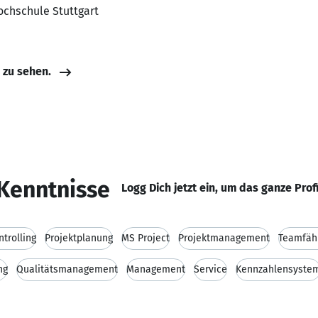
ochschule Stuttgart
e zu sehen.
Kenntnisse
Logg Dich jetzt ein, um das ganze Prof
ntrolling
Projektplanung
MS Project
Projektmanagement
Teamfähi
ng
Qualitätsmanagement
Management
Service
Kennzahlensyste