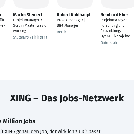
n
Martin Steinert
Robert Kohlhaupt
Reinhard Klier
für
Projektmanager /
Projektmanager |
Projektmanager
ojek
Scrum Master way of
BIM-Manager
Forschung und
working
Entwicklung.
Berlin
Hydraulikprojekte
Stuttgart (Vaihingen)
Gütersloh
XING – Das Jobs-Netzwerk
 Million Jobs
t XING genau den Job, der wirklich zu Dir passt.