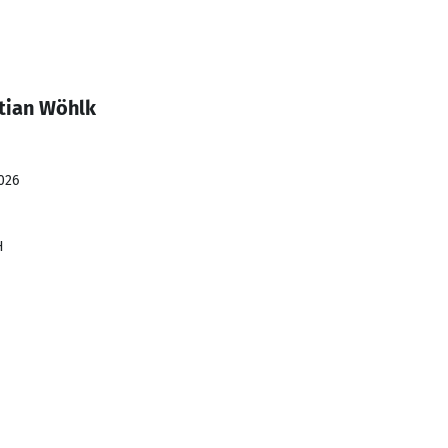
tian Wöhlk
026
H