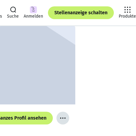
Stellenanzeige schalten
ts
Suche
Anmelden
Produkte
anzes Profil ansehen