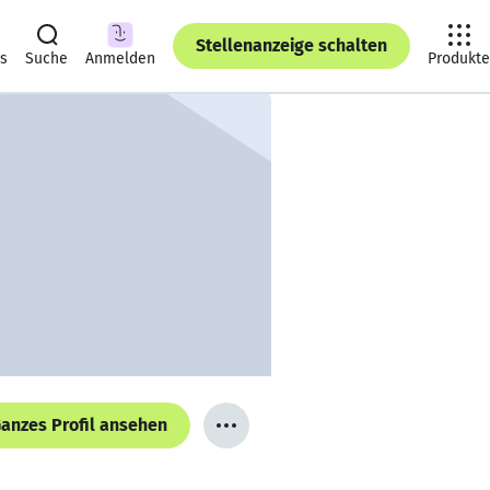
Stellenanzeige schalten
ts
Suche
Anmelden
Produkte
anzes Profil ansehen