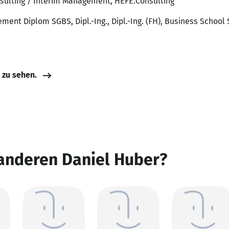
nsulting / Interim Management, HEFE.Consulting
ent Diplom SGBS, Dipl.-Ing., Dipl.-Ing. (FH), Business School 
e zu sehen.
 anderen Daniel Huber?