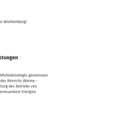
den-Württemberg)
istungen
häftsfeldstrategie gemeinsam
g des Bereichs Wärme •
llung des Betriebs von
 erneuerbare Energien