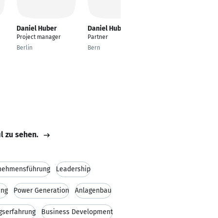
Daniel Huber
Daniel Huber
Daniel Huber
Project manager
Partner
Strategisches
Employer Branding &
Berlin
Bern
zielgruppengerechtes
Personalmarketing
Bremen
il zu sehen.
nehmensführung
Leadership
ung
Power Generation
Anlagenbau
gserfahrung
Business Development