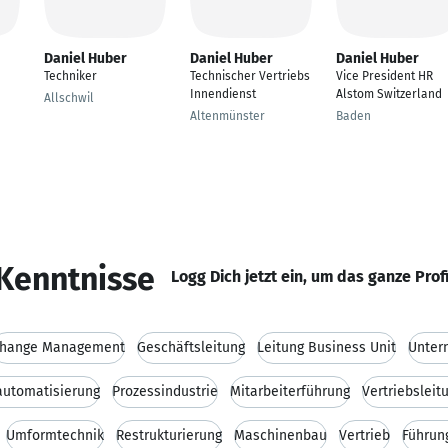
Daniel Huber
Daniel Huber
Daniel Huber
Techniker
Technischer Vertriebs
Vice President HR
Innendienst
Alstom Switzerland
Allschwil
Altenmünster
Baden
Kenntnisse
Logg Dich jetzt ein, um das ganze Prof
hange Management
Geschäftsleitung
Leitung Business Unit
Unter
automatisierung
Prozessindustrie
Mitarbeiterführung
Vertriebsleit
Umformtechnik
Restrukturierung
Maschinenbau
Vertrieb
Führun