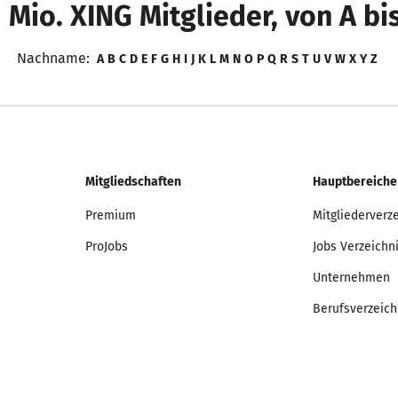
 Mio. XING Mitglieder, von A bi
Nachname:
A
B
C
D
E
F
G
H
I
J
K
L
M
N
O
P
Q
R
S
T
U
V
W
X
Y
Z
Mitgliedschaften
Hauptbereiche
Premium
Mitgliederverz
ProJobs
Jobs Verzeichn
Unternehmen
Berufsverzeich