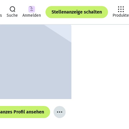
Stellenanzeige schalten
ts
Suche
Anmelden
Produkte
anzes Profil ansehen