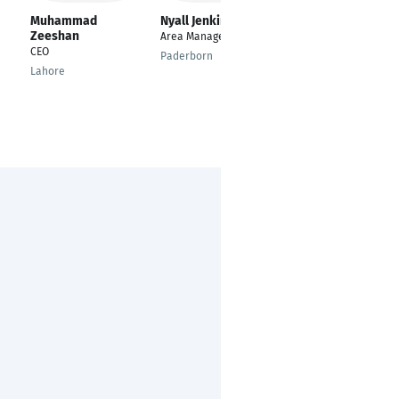
Muhammad
Nyall Jenkins
Goran Simic
Zeeshan
Area Manager
Speditions Kaufmann
CEO
Paderborn
Bijeljina
Lahore