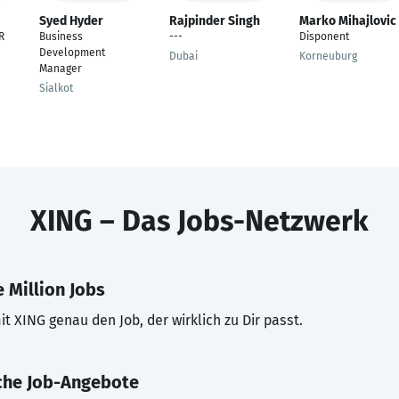
Syed Hyder
Rajpinder Singh
Marko Mihajlovic
R
Business
---
Disponent
Development
Dubai
Korneuburg
Manager
Sialkot
XING – Das Jobs-Netzwerk
 Million Jobs
t XING genau den Job, der wirklich zu Dir passt.
che Job-Angebote