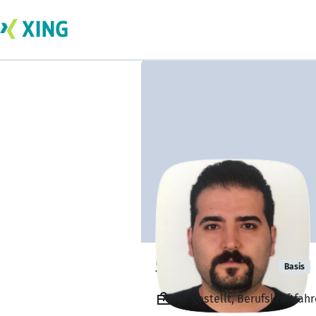
Semih SÜREL
Basis
Angestellt, Berufskraftfahr