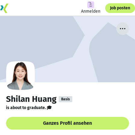
Job posten
Anmelden
Shilan Huang
Basis
is about to graduate. 🎓
Ganzes Profil ansehen