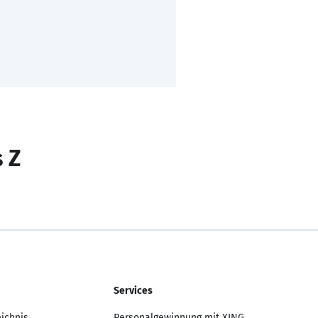
s Z
Services
eichnis
Personalgewinnung mit XING