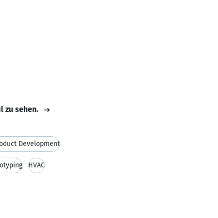
il zu sehen.
oduct Development
otyping
HVAC