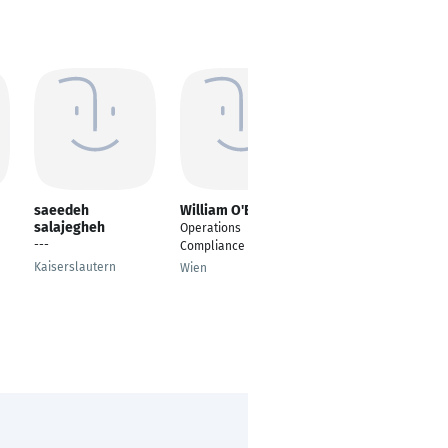
saeedeh
William O'Brien
Norbert Beesen
salajegheh
Operations
Research and
---
Compliance Specialist
Development
Engineer
Kaiserslautern
Wien
Oberhausen