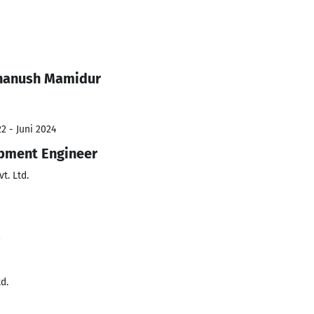
dhanush Mamidur
2 - Juni 2024
pment Engineer
t. Ltd.
2
d.