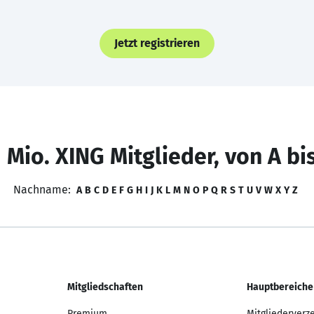
Jetzt registrieren
 Mio. XING Mitglieder, von A bi
Nachname:
A
B
C
D
E
F
G
H
I
J
K
L
M
N
O
P
Q
R
S
T
U
V
W
X
Y
Z
Mitgliedschaften
Hauptbereiche
Premium
Mitgliederverz