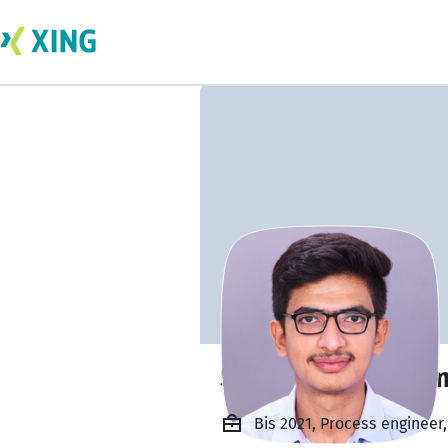
Shivdhanush Mam
Bis 2021, Process engineer,