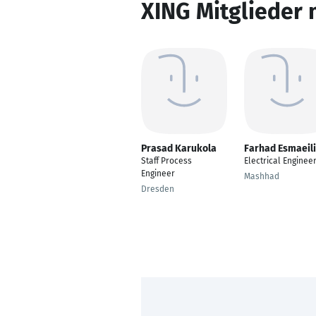
XING Mitglieder 
Prasad Karukola
Farhad Esmaeili
Staff Process
Electrical Enginee
Engineer
Mashhad
Dresden