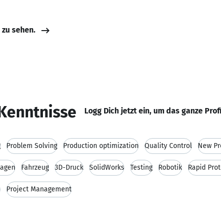
e zu sehen.
Kenntnisse
Logg Dich jetzt ein, um das ganze Prof
g
Problem Solving
Production optimization
Quality Control
New Pr
lagen
Fahrzeug
3D-Druck
SolidWorks
Testing
Robotik
Rapid Prot
e
Project Management