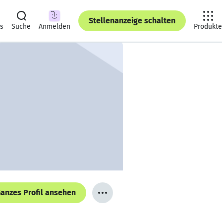
Stellenanzeige schalten
ts
Suche
Anmelden
Produkte
anzes Profil ansehen