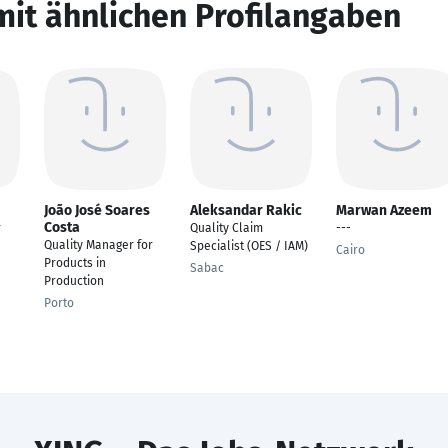
mit ähnlichen Profilangaben
João José Soares
Aleksandar Rakic
Marwan Azeem
Costa
r
Quality Claim
---
Quality Manager for
Specialist (OES / IAM)
Cairo
Products in
Sabac
Production
Porto