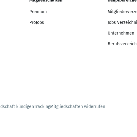
Mitgliedschaften
Hauptbereiche
Premium
Mitgliederverz
ProJobs
Jobs Verzeichn
Unternehmen
Berufsverzeich
edschaft kündigen
Tracking
Mitgliedschaften widerrufen