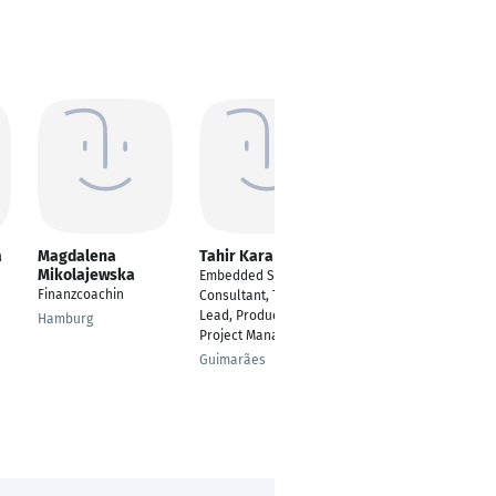
a
Magdalena
Tahir Kara
Besjana Kubick
Mikolajewska
Embedded Systems
Produkt Spezialist
Finanzcoachin
Consultant, Technical
Philadelphia
Lead, Product Owner,
Hamburg
Project Manager
Guimarães