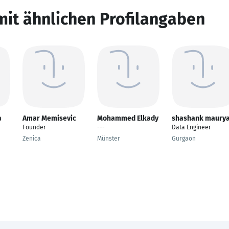
mit ähnlichen Profilangaben
a
Amar Memisevic
Mohammed Elkady
shashank maury
Founder
---
Data Engineer
Zenica
Münster
Gurgaon