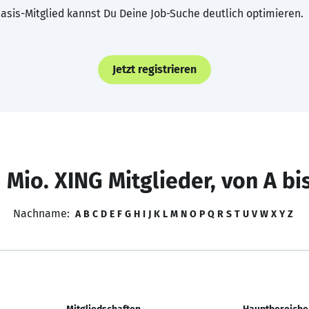
asis-Mitglied kannst Du Deine Job-Suche deutlich optimieren.
Jetzt registrieren
 Mio. XING Mitglieder, von A bi
Nachname:
A
B
C
D
E
F
G
H
I
J
K
L
M
N
O
P
Q
R
S
T
U
V
W
X
Y
Z