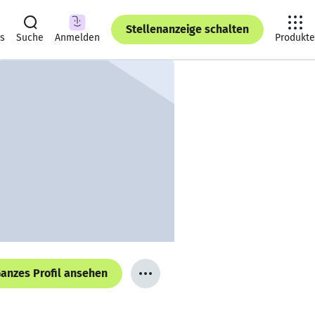
Stellenanzeige schalten
ts
Suche
Anmelden
Produkte
anzes Profil ansehen