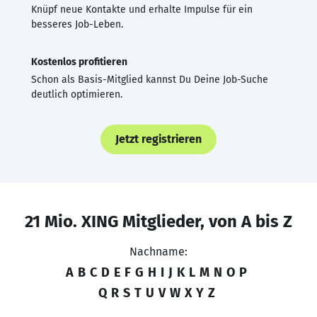
Knüpf neue Kontakte und erhalte Impulse für ein
besseres Job-Leben.
Kostenlos profitieren
Schon als Basis-Mitglied kannst Du Deine Job-Suche
deutlich optimieren.
Jetzt registrieren
21 Mio. XING Mitglieder, von A bis Z
Nachname:
A
B
C
D
E
F
G
H
I
J
K
L
M
N
O
P
Q
R
S
T
U
V
W
X
Y
Z