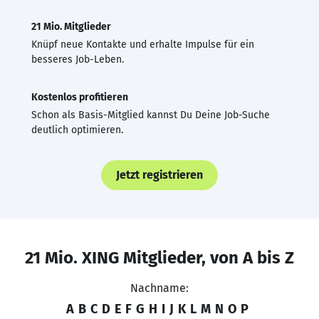
21 Mio. Mitglieder
Knüpf neue Kontakte und erhalte Impulse für ein
besseres Job-Leben.
Kostenlos profitieren
Schon als Basis-Mitglied kannst Du Deine Job-Suche
deutlich optimieren.
Jetzt registrieren
21 Mio. XING Mitglieder, von A bis Z
Nachname:
A
B
C
D
E
F
G
H
I
J
K
L
M
N
O
P