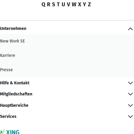
Q
R
S
T
U
V
W
X
Y
Z
Unternehmen
New Work SE
Karriere
Presse
Hilfe & Kontakt
Mitgliedschaften
Hauptbereiche
Services