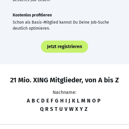
Kostenlos profitieren
Schon als Basis-Mitglied kannst Du Deine Job-Suche
deutlich optimieren.
Jetzt registrieren
21 Mio. XING Mitglieder, von A bis Z
Nachname:
A
B
C
D
E
F
G
H
I
J
K
L
M
N
O
P
Q
R
S
T
U
V
W
X
Y
Z