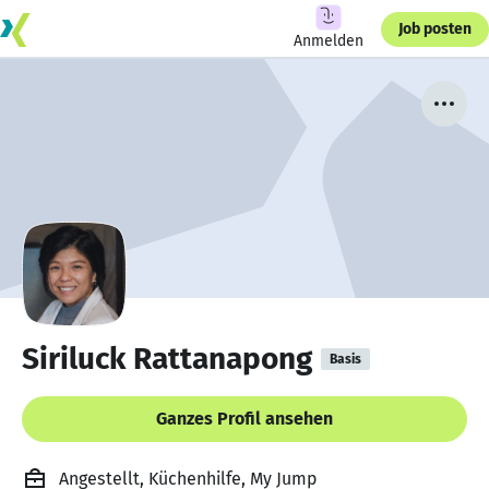
Job posten
Anmelden
Siriluck Rattanapong
Basis
Ganzes Profil ansehen
Angestellt, Küchenhilfe, My Jump