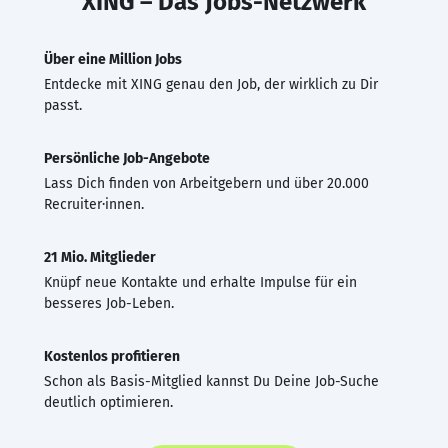
XING – Das Jobs-Netzwerk
Über eine Million Jobs
Entdecke mit XING genau den Job, der wirklich zu Dir
passt.
Persönliche Job-Angebote
Lass Dich finden von Arbeitgebern und über 20.000
Recruiter·innen.
21 Mio. Mitglieder
Knüpf neue Kontakte und erhalte Impulse für ein
besseres Job-Leben.
Kostenlos profitieren
Schon als Basis-Mitglied kannst Du Deine Job-Suche
deutlich optimieren.