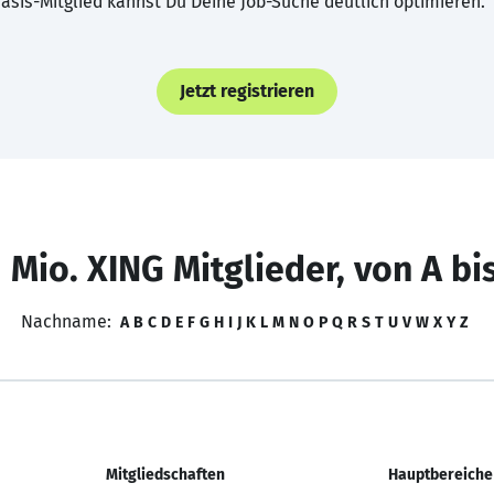
asis-Mitglied kannst Du Deine Job-Suche deutlich optimieren.
Jetzt registrieren
 Mio. XING Mitglieder, von A bi
Nachname:
A
B
C
D
E
F
G
H
I
J
K
L
M
N
O
P
Q
R
S
T
U
V
W
X
Y
Z
Mitgliedschaften
Hauptbereiche