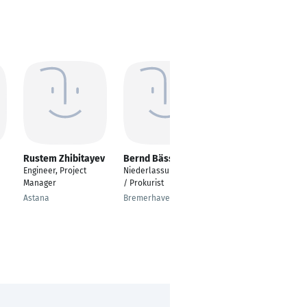
Rustem Zhibitayev
Bernd Bässmann
Ali Karaca
Engineer, Project
Niederlassungsleiter
Ship captain
Manager
/ Prokurist
Hamburg
Astana
Bremerhaven