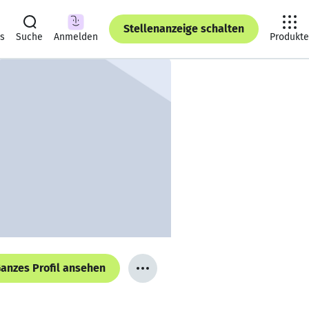
Stellenanzeige schalten
ts
Suche
Anmelden
Produkte
anzes Profil ansehen