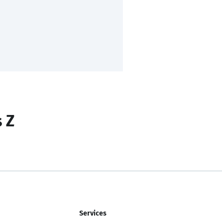
s Z
Services