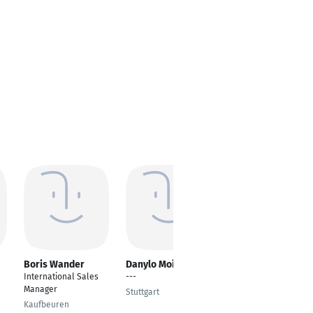
Boris Wander
Danylo Moiseiev
Anna Bause
International Sales
---
Senior SEO Managerin
Manager
Stuttgart
Düsseldorf
Kaufbeuren