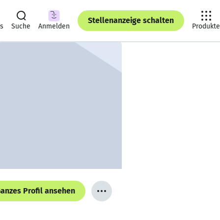
Stellenanzeige schalten
ts
Suche
Anmelden
Produkte
anzes Profil ansehen