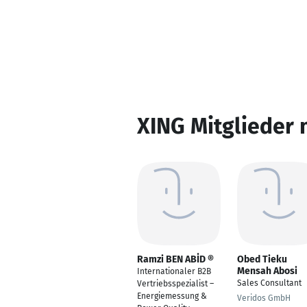
XING Mitglieder 
Ramzi BEN ABİD ®
Obed Tieku
Mensah Abosi
Internationaler B2B
Sales Consultant
Vertriebsspezialist –
Energiemessung &
Veridos GmbH