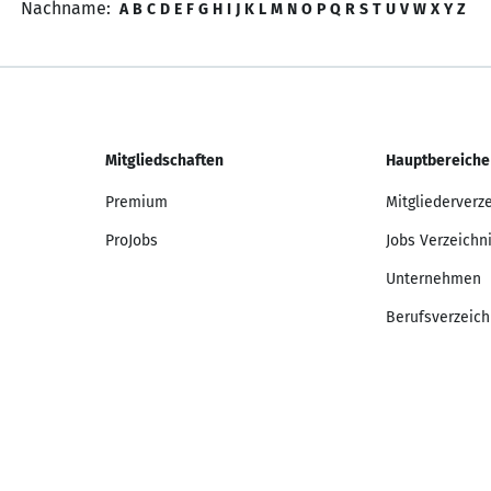
Nachname:
A
B
C
D
E
F
G
H
I
J
K
L
M
N
O
P
Q
R
S
T
U
V
W
X
Y
Z
Mitgliedschaften
Hauptbereiche
Premium
Mitgliederverz
ProJobs
Jobs Verzeichn
Unternehmen
Berufsverzeich