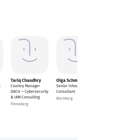
Tariq Chaudhry
Olga Schmidt
Miriam Hurtig
s
Country Manager
Senior Inhouse
Projektleiterin /
DACH — Cybersecurity
Consultant
Senior Consultant ERP
& IAM Consulting
/MIS
Nürnberg
Pinneberg
Stuttgart