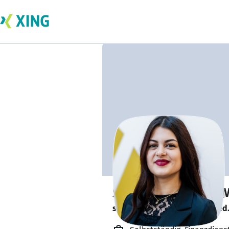
Stefania Medika M
sucht ein neues Team-Mitglied