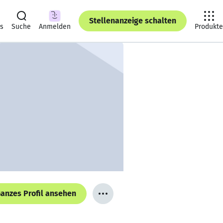
Stellenanzeige schalten
ts
Suche
Anmelden
Produkte
anzes Profil ansehen