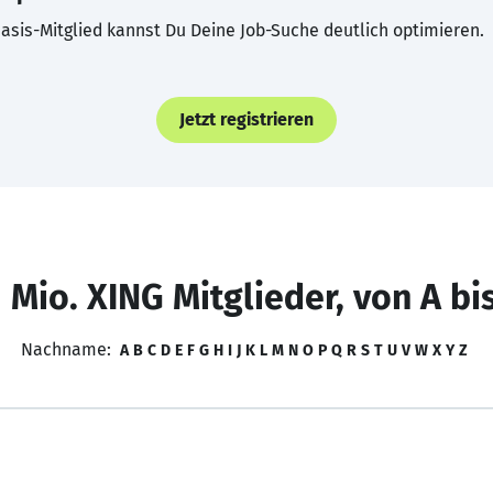
asis-Mitglied kannst Du Deine Job-Suche deutlich optimieren.
Jetzt registrieren
 Mio. XING Mitglieder, von A bi
Nachname:
A
B
C
D
E
F
G
H
I
J
K
L
M
N
O
P
Q
R
S
T
U
V
W
X
Y
Z