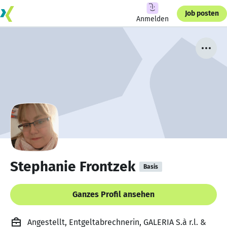
Job posten
Anmelden
Stephanie Frontzek
Basis
Ganzes Profil ansehen
Angestellt, Entgeltabrechnerin, GALERIA S.à r.l. &