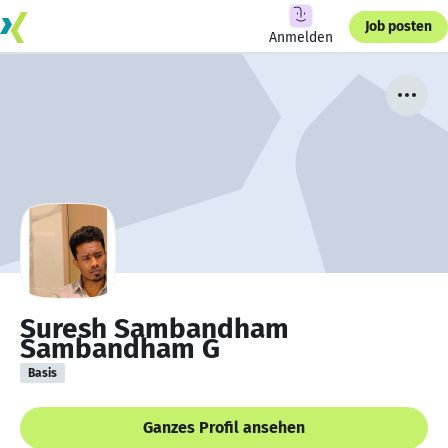
Job posten
Anmelden
Suresh Sambandham
Sambandham G
Basis
Ganzes Profil ansehen