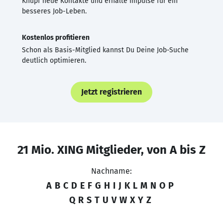
Knüpf neue Kontakte und erhalte Impulse für ein
besseres Job-Leben.
Kostenlos profitieren
Schon als Basis-Mitglied kannst Du Deine Job-Suche
deutlich optimieren.
Jetzt registrieren
21 Mio. XING Mitglieder, von A bis Z
Nachname:
A
B
C
D
E
F
G
H
I
J
K
L
M
N
O
P
Q
R
S
T
U
V
W
X
Y
Z