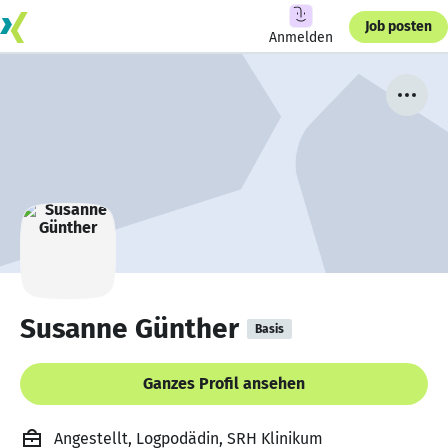
Job posten
Anmelden
Susanne Günther
Basis
Ganzes Profil ansehen
Angestellt, Logpodädin, SRH Klinikum