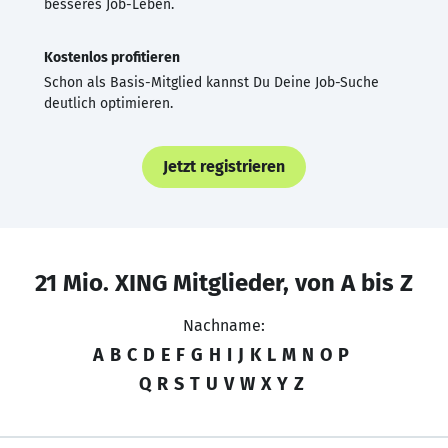
besseres Job-Leben.
Kostenlos profitieren
Schon als Basis-Mitglied kannst Du Deine Job-Suche
deutlich optimieren.
Jetzt registrieren
21 Mio. XING Mitglieder, von A bis Z
Nachname:
A
B
C
D
E
F
G
H
I
J
K
L
M
N
O
P
Q
R
S
T
U
V
W
X
Y
Z