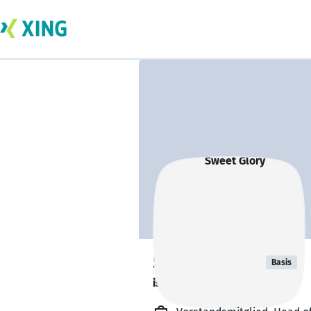
Sweet Glory
Basis
is out learning. 🎓