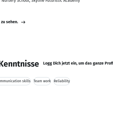
 Nursery School, Skyline Futuristic Academy
e zu sehen.
Kenntnisse
Logg Dich jetzt ein, um das ganze Prof
mmunication skills
Team work
Reliability