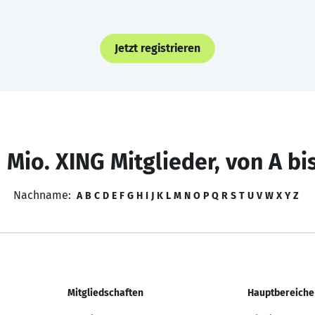
Jetzt registrieren
 Mio. XING Mitglieder, von A bi
Nachname:
A
B
C
D
E
F
G
H
I
J
K
L
M
N
O
P
Q
R
S
T
U
V
W
X
Y
Z
Mitgliedschaften
Hauptbereiche