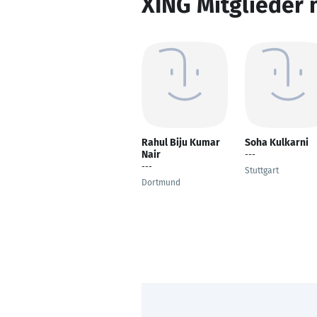
XING Mitglieder 
Rahul Biju Kumar
Soha Kulkarni
Nair
---
---
Stuttgart
Dortmund