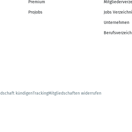
Premium
Mitgliederverz
ProJobs
Jobs Verzeichn
Unternehmen
Berufsverzeich
edschaft kündigen
Tracking
Mitgliedschaften widerrufen