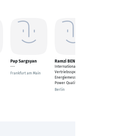
Pap Sargsyan
Ramzi BEN ABİD ®
Bojan Mladenovic
---
Internationaler B2B
Head of Digital
Vertriebsspezialist –
Transformation &
Frankfurt am Main
Energiemessung &
Strategic Operations
Power Quality
Bergkirchen
Berlin