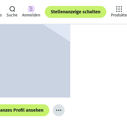
Stellenanzeige schalten
ts
Suche
Anmelden
Produkte
anzes Profil ansehen