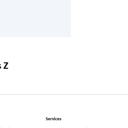
s Z
Services