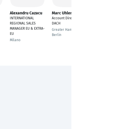
Alexandru Cazacu
Marc Uhlendorf
Juri Lakhtionov
INTERNATIONAL
Account Director
Automotive domain
REGIONAL SALES
DACH
director
MANAGER EU & EXTRA-
Greater Hamburg &
Munich
EU
Berlin
Milano