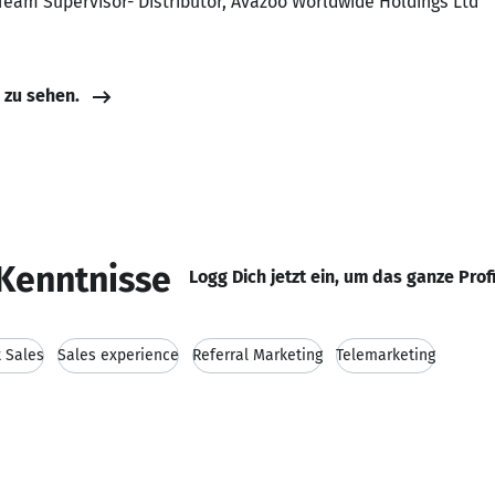
Team Supervisor- Distributor, Avazoo Worldwide Holdings Ltd
e zu sehen.
Kenntnisse
Logg Dich jetzt ein, um das ganze Prof
t Sales
Sales experience
Referral Marketing
Telemarketing