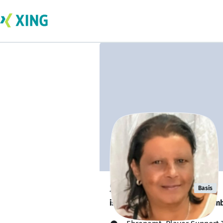
Sylvie Atisse
Basis
is looking for a new team memb