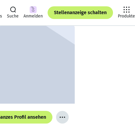
Stellenanzeige schalten
ts
Suche
Anmelden
Produkte
anzes Profil ansehen