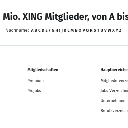
 Mio. XING Mitglieder, von A bi
Nachname:
A
B
C
D
E
F
G
H
I
J
K
L
M
N
O
P
Q
R
S
T
U
V
W
X
Y
Z
Mitgliedschaften
Hauptbereiche
Premium
Mitgliederverz
ProJobs
Jobs Verzeichn
Unternehmen
Berufsverzeich