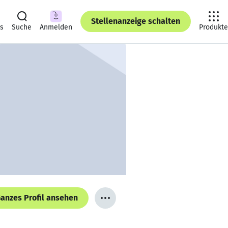
Stellenanzeige schalten
ts
Suche
Anmelden
Produkte
anzes Profil ansehen