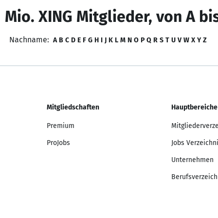
 Mio. XING Mitglieder, von A bi
Nachname:
A
B
C
D
E
F
G
H
I
J
K
L
M
N
O
P
Q
R
S
T
U
V
W
X
Y
Z
Mitgliedschaften
Hauptbereiche
Premium
Mitgliederverz
ProJobs
Jobs Verzeichn
Unternehmen
Berufsverzeich