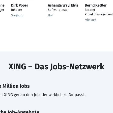
nne
Dirk Poper
Ashanga Wayi Elvis
Bernd Kettler
ger
Inhaber
Softwaretester
Berater
Projektmanagement
Siegburg
Hof
Münster
XING – Das Jobs-Netzwerk
 Million Jobs
t XING genau den Job, der wirklich zu Dir passt.
che Job-Angebote