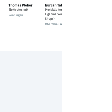
Thomas Weber
Nurcan Talu
Rajalekshmi
Rajasekharan
Elektrotechnik
Projektleiter
Talent Management
Eigenmarken ( 20
Renningen
Advisor
Shops)
Ilvesheim
Obertshausen