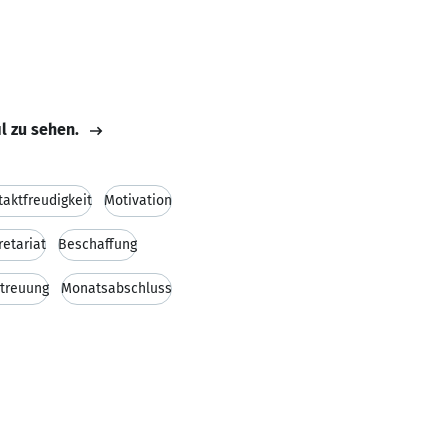
il zu sehen.
taktfreudigkeit
Motivation
retariat
Beschaffung
treuung
Monatsabschluss