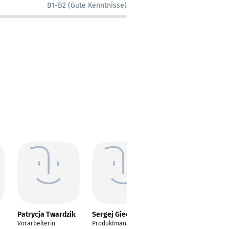
B1-B2 (Gute Kenntnisse)
Patrycja Twardzik
Sergej Giechel
Hagar Karam
Vorarbeiterin
Produktmanager
Freelancer Microsoft