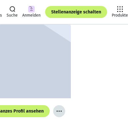
Stellenanzeige schalten
ts
Suche
Anmelden
Produkte
anzes Profil ansehen