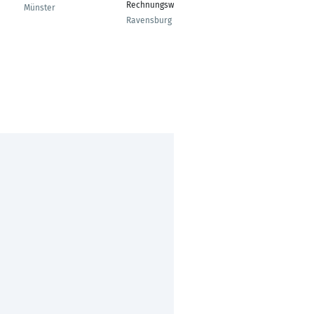
Rechnungswesen
365 Admin-Support
Münster
Ravensburg
Cairo