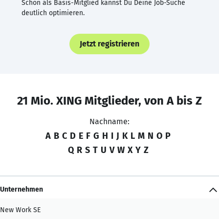
Schon als Basis-Mitglied kannst Du Deine Job-Suche
deutlich optimieren.
Jetzt registrieren
21 Mio. XING Mitglieder, von A bis Z
Nachname:
A
B
C
D
E
F
G
H
I
J
K
L
M
N
O
P
Q
R
S
T
U
V
W
X
Y
Z
Unternehmen
New Work SE