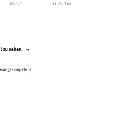
Bochum
Frankfurt am Main
Halle (Saale)
il zu sehen.
ösungskompetenz