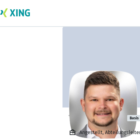
Tobias Seifert
Basis
Angestellt, Abteilungsleiter