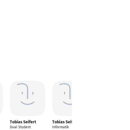
Tobias Seifert
Tobias Seifert
Tobias Seifert
Dual Student
Informatik
Laborant Analytik