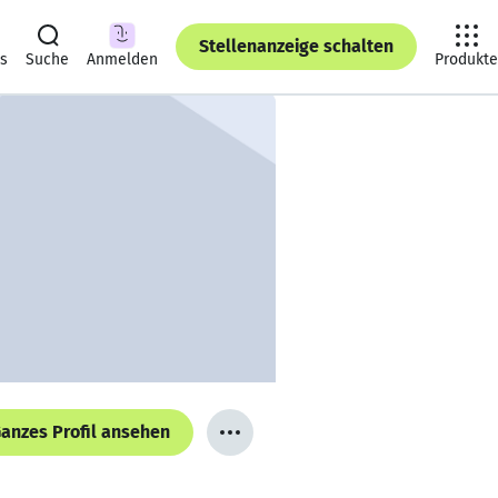
Stellenanzeige schalten
ts
Suche
Anmelden
Produkte
anzes Profil ansehen