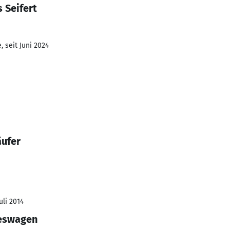
 Seifert
 seit Juni 2024
äufer
uli 2014
reswagen