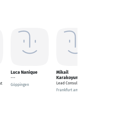
Luca Nanique
Mikail
Christian
Karakoyunlu
Vandreier
---
Lead Consultant
Tischler-Geselle
nt
Göppingen
Frankfurt am Main
Hildesheim