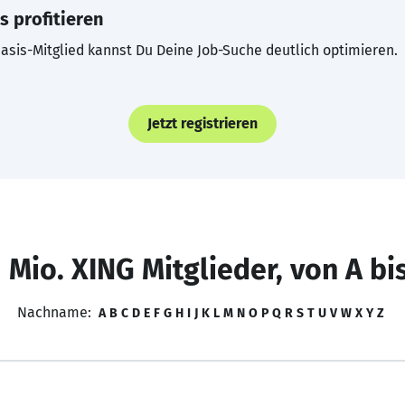
s profitieren
asis-Mitglied kannst Du Deine Job-Suche deutlich optimieren.
Jetzt registrieren
 Mio. XING Mitglieder, von A bi
Nachname:
A
B
C
D
E
F
G
H
I
J
K
L
M
N
O
P
Q
R
S
T
U
V
W
X
Y
Z