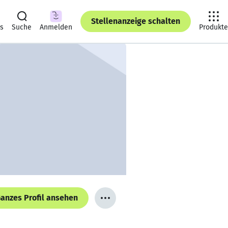
Stellenanzeige schalten
ts
Suche
Anmelden
Produkte
anzes Profil ansehen