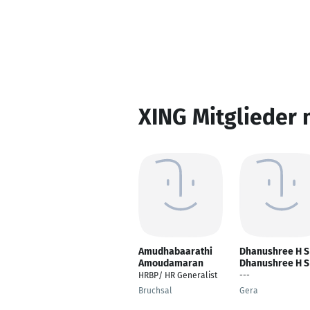
XING Mitglieder 
Amudhabaarathi
Dhanushree H S
Amoudamaran
Dhanushree H S
HRBP/ HR Generalist
---
Bruchsal
Gera