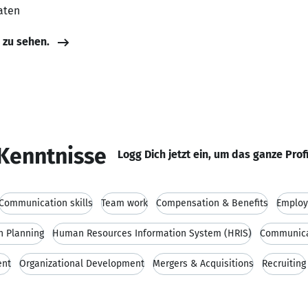
aaten
e zu sehen.
Kenntnisse
Logg Dich jetzt ein, um das ganze Prof
Communication skills
Team work
Compensation & Benefits
Employ
n Planning
Human Resources Information System (HRIS)
Communica
ent
Organizational Development
Mergers & Acquisitions
Recruiting