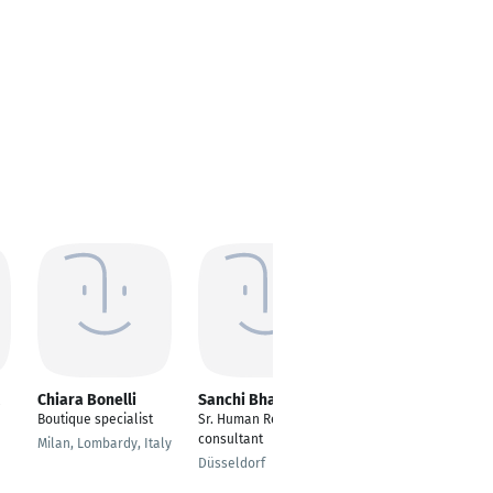
Chiara Bonelli
Sanchi Bhatnagar
Nirupama
Swargiary
Boutique specialist
Sr. Human Resource
HR Assistant
consultant
Milan, Lombardy, Italy
Bengaluru
Düsseldorf