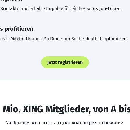
Kontakte und erhalte Impulse für ein besseres Job-Leben.
s profitieren
asis-Mitglied kannst Du Deine Job-Suche deutlich optimieren.
Jetzt registrieren
 Mio. XING Mitglieder, von A bi
Nachname:
A
B
C
D
E
F
G
H
I
J
K
L
M
N
O
P
Q
R
S
T
U
V
W
X
Y
Z