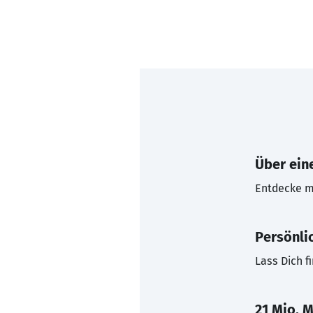
Über eine
Entdecke mi
Persönli
Lass Dich f
21 Mio. M