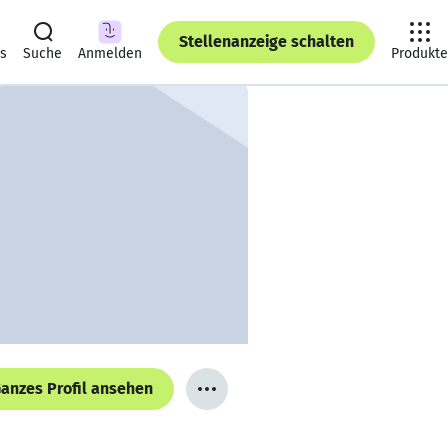
Stellenanzeige schalten
ts
Suche
Anmelden
Produkte
anzes Profil ansehen