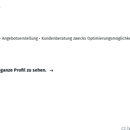
7
 Angebotserstellung • Kundenberatung zwecks Optimierungsmöglichk
 ganze Profil zu sehen.
C2 (