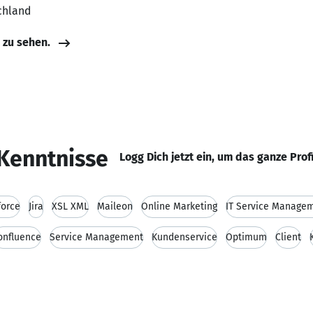
chland
e zu sehen.
Kenntnisse
Logg Dich jetzt ein, um das ganze Prof
force
Jira
XSL XML
Maileon
Online Marketing
IT Service Manage
onfluence
Service Management
Kundenservice
Optimum
Client