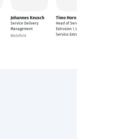
Johannes Keusch
Timo Horn
Tanja Jost
Service Delivery
Head of Service
Leiterin Customer
Management
Extrusion \ Leitung
Service
Service Extrusion
Bielefeld
Mainz