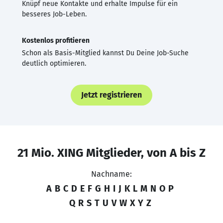
Knüpf neue Kontakte und erhalte Impulse für ein
besseres Job-Leben.
Kostenlos profitieren
Schon als Basis-Mitglied kannst Du Deine Job-Suche
deutlich optimieren.
Jetzt registrieren
21 Mio. XING Mitglieder, von A bis Z
Nachname:
A
B
C
D
E
F
G
H
I
J
K
L
M
N
O
P
Q
R
S
T
U
V
W
X
Y
Z