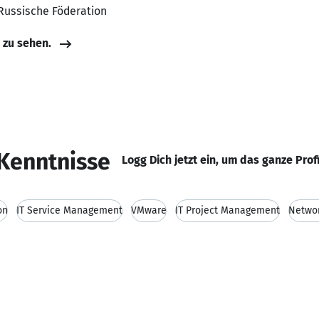
 Russische Föderation
e zu sehen.
Kenntnisse
Logg Dich jetzt ein, um das ganze Prof
on
IT Service Management
VMware
IT Project Management
Networ