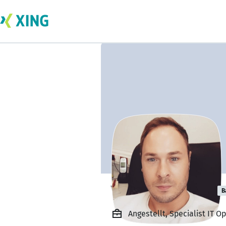
Valentin Dobrov
B
Angestellt, Specialist IT O