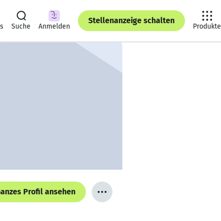
Stellenanzeige schalten
ts
Suche
Anmelden
Produkte
anzes Profil ansehen