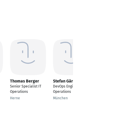
Thomas Berger
Stefan Gärtner
Mohamed Hosny
Senior Specialist IT
DevOps Engineer
Security Operation
Operations
Operations
Engineer L2
Herne
München
Cairo