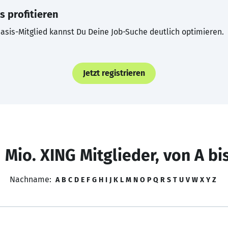
s profitieren
asis-Mitglied kannst Du Deine Job-Suche deutlich optimieren.
Jetzt registrieren
 Mio. XING Mitglieder, von A bi
Nachname:
A
B
C
D
E
F
G
H
I
J
K
L
M
N
O
P
Q
R
S
T
U
V
W
X
Y
Z