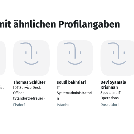
mit ähnlichen Profilangaben
Thomas Schlüter
soudi bakhtiari
Devi Syamala
Krishnan
ist
IDT Service Desk
IT
Specialist IT
Officer
Systemadministratori
Operations
(Standortbetreuer)
n
Düsseldorf
Elsdorf
Istanbul